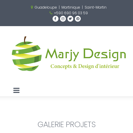
Guadeloupe | Martinique | Saint-Martin

+590 690 96 03 59





GALERIE PROJETS